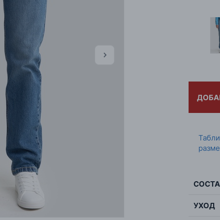
ДОБА
Табл
разме
СОСТА
УХОД
Сос