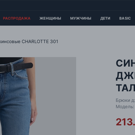
РАСПРОДАЖА
ЖЕНЩИНЫ
МУЖЧИНЫ
ДЕТИ
BASIC
жинсовые CHARLOTTE 301
СИ
ДЖ
ТАЛ
Брюки д
Модель:
213