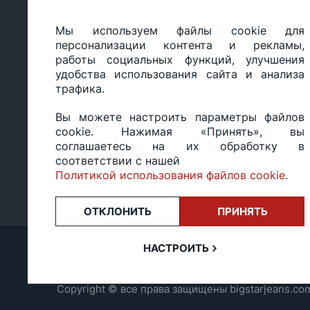
Мы используем файлы cookie для
ООО «БИГ СТАР», УНП 490986593
персонализации контента и рекламы,
Юридический адрес: 220035, Республика Беларусь, г.М
работы социальных функций, улучшения
ул.Тимирязева 65Б, оф.1107Б
удобства использования сайта и анализа
Свидетельство о государственной регистрации: №490
трафика.
14.03.2017.
Регистрация в Торговом реестре: №494648 от 22.10.20
Вы можете настроить параметры файлов
Заказы, оформленные в рабочий день после 18:00, а т
cookie. Нажимая «Принять», вы
или праздники, обрабатываются на следующий рабочий
соглашаетесь на их обработку в
Оценка 4,4
★★★★★
на основе
13 отзывов.
соответствии с нашей
Политикой использования файлов cookie
.
ОТКЛОНИТЬ
ПРИНЯТЬ
НАСТРОИТЬ
Copyright © все права защищены bigstarjeans.co