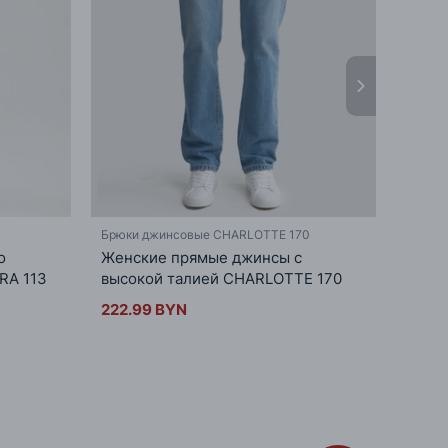
Брюки джинсовые CHARLOTTE 170
Брюки
о
Женские прямые джинсы с
Сини
RA 113
высокой талией CHARLOTTE 170
тали
222.99 BYN
213.