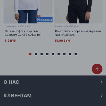
Новинка
Джемпер CLASSICALA 101
Блузка NATHALIE 906
Легкая кофта с круглым
Лонгслив с v образным вырезом
вырезом CLASSICALA 101
NATHALIE 906
119 BYN
51.99 BYN
О НАС
О нас
Наши магазины
КЛИЕНТАМ
Доставка
Договор публичной оферты