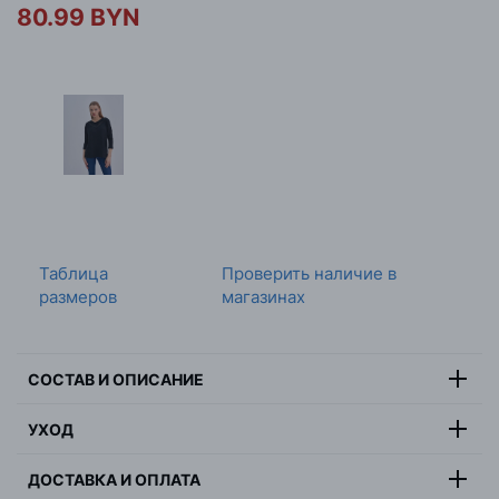
80.99 BYN
Таблица
Проверить наличие в
размеров
магазинах
СОСТАВ И ОПИСАНИЕ
Состав:
55% лен, 45% вискоза
УХОД
Цвет:
белый
Ручная стирка, не отбеливать, не сушить в барабанной
Страна:
Китай
ДОСТАВКА И ОПЛАТА
сушилке, максимальная температура глажки 110
Пол:
женщина