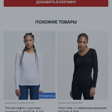
ДОБАВИТЬ В КОРЗИНУ
Адрес
ООО «БИГ СТАР»
г. Минск, ул.Тимирязева 65Б,оф.1107Б
ПОХОЖИЕ ТОВАРЫ
Новинка
Джемпер CLASSICALA 101
Блузка NATHALIE 906
Легкая кофта с круглым
Лонгслив с v образным вырезом
вырезом CLASSICALA 101
NATHALIE 906