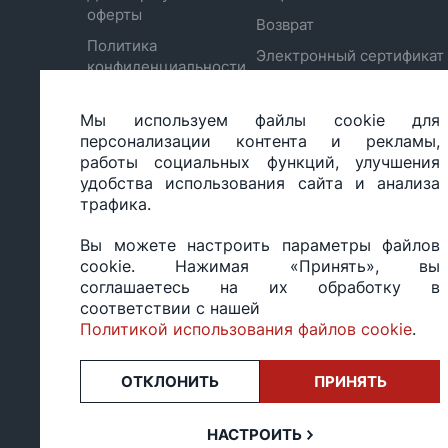
оферты
Возврат
Политика
Электронный сертификат
конфиденциальности
Отписаться от рассылки
Обработка
Настройка политики
персональных
Мы используем файлы cookie для
cookie
данных
персонализации контента и рекламы,
работы социальных функций, улучшения
удобства использования сайта и анализа
трафика.
ООО «БИГ СТАР», УНП 490986593
Вы можете настроить параметры файлов
Юридический адрес: 220035, Республика Беларусь, г.М
cookie. Нажимая «Принять», вы
ул.Тимирязева 65Б, оф.1107Б
соглашаетесь на их обработку в
Свидетельство о государственной регистрации: №490
соответствии с нашей
14.03.2017.
Политикой использования файлов cookie
.
Регистрация в Торговом реестре: №494648 от 22.10.20
Заказы, оформленные в рабочий день после 18:00, а т
или праздники, обрабатываются на следующий рабочий
ОТКЛОНИТЬ
ПРИНЯТЬ
Оценка 4,4
★★★★★
на основе
13 отзывов.
НАСТРОИТЬ