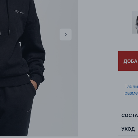
ДОБА
Табл
разме
СОСТА
УХОД
Сос