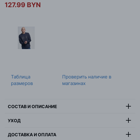
127.99 BYN
Таблица
Проверить наличие в
размеров
магазинах
СОСТАВ И ОПИСАНИЕ
Состав:
85% хлопок, 15% полиэстер
УХОД
Цвет:
серый
Максимальная температура стирки 30 градусов, не
Страна:
Бангладеш
ДОСТАВКА И ОПЛАТА
отбеливать, не сушить в барабанной сушилке,
Пол:
мужчина