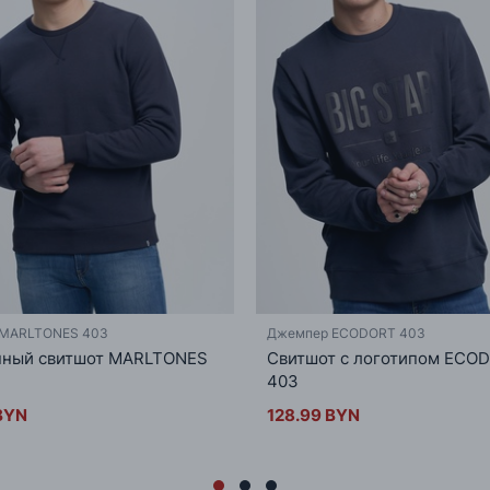
MARLTONES 403
Джемпер ECODORT 403
нный свитшот MARLTONES
Свитшот с логотипом ECO
403
BYN
128.99 BYN