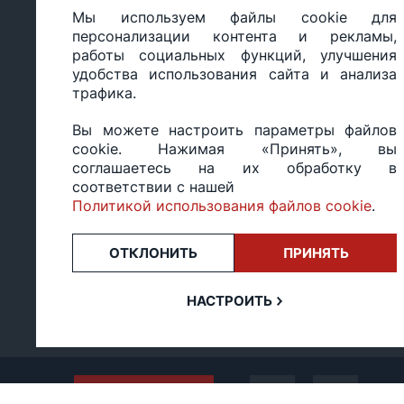
Настройка политики
персональных
Мы используем файлы cookie для
cookie
данных
персонализации контента и рекламы,
работы социальных функций, улучшения
удобства использования сайта и анализа
трафика.
ООО «БИГ СТАР», УНП 490986593
Вы можете настроить параметры файлов
Юридический адрес: 220035, Республика Беларусь, г.М
cookie. Нажимая «Принять», вы
ул.Тимирязева 65Б, оф.1107Б
соглашаетесь на их обработку в
Свидетельство о государственной регистрации: №490
соответствии с нашей
14.03.2017.
Политикой использования файлов cookie
.
Регистрация в Торговом реестре: №494648 от 22.10.20
Заказы, оформленные в рабочий день после 18:00, а т
или праздники, обрабатываются на следующий рабочий
ОТКЛОНИТЬ
ПРИНЯТЬ
Оценка 4,4
★★★★★
на основе
13 отзывов.
НАСТРОИТЬ