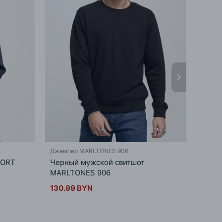
Джемпер MARLTONES 906
Джемп
DORT
Черный мужской свитшот
Мужск
MARLTONES 906
прин
130.99 BYN
113.9