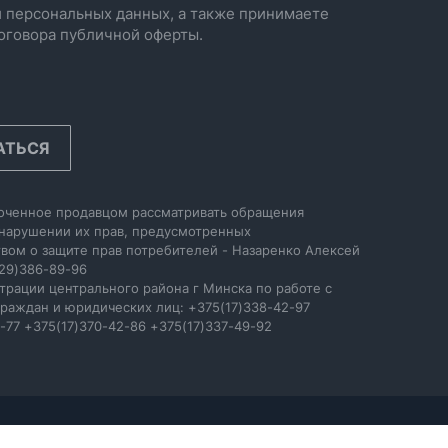
 персональных данных, а также принимаете
оговора публичной оферты.
АТЬСЯ
оченное продавцом рассматривать обращения
 нарушении их прав, предусмотренных
вом о защите прав потребителей - Назаренко Алексей
29)386-89-96
трации центрального района г Минска по работе с
раждан и юридических лиц: +375(17)338-42-97
-77 +375(17)370-42-86 +375(17)337-49-92