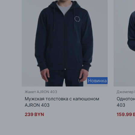
Новинка
Жакет AJRON 403
Джемпер 
Мужская толстовка с капюшоном
Одното
AJRON 403
403
239 BYN
159.99 