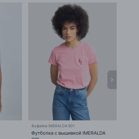
Фуфайка IMERALDA 601
Фуфай
Футболка с вышивкой IMERALDA
37.9