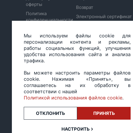
оферты
Возврат
Политика
Электронный сертификат
конфиденциальности
Отписаться от рассылки
Обработка
Настройка политики
персональных
Мы используем файлы cookie для
cookie
данных
персонализации контента и рекламы,
работы социальных функций, улучшения
удобства использования сайта и анализа
трафика.
ООО «БИГ СТАР», УНП 490986593
Вы можете настроить параметры файлов
Юридический адрес: 220035, Республика Беларусь, г.М
cookie. Нажимая «Принять», вы
ул.Тимирязева 65Б, оф.1107Б
соглашаетесь на их обработку в
Свидетельство о государственной регистрации: №490
соответствии с нашей
14.03.2017.
Политикой использования файлов cookie
.
Регистрация в Торговом реестре: №494648 от 22.10.20
Заказы, оформленные в рабочий день после 18:00, а т
или праздники, обрабатываются на следующий рабочий
ОТКЛОНИТЬ
ПРИНЯТЬ
Оценка 4,4
★★★★★
на основе
13 отзывов.
НАСТРОИТЬ