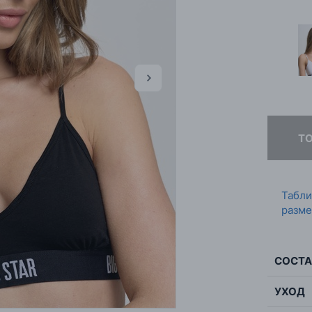
Т
Табл
разме
СОСТА
УХОД
Сос