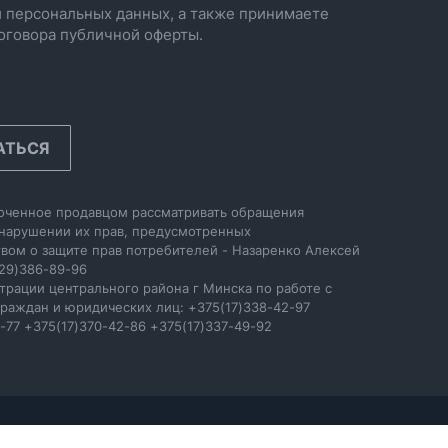
 персональных данных, а также принимаете
оговора публичной оферты.
АТЬСЯ
оченное продавцом рассматривать обращения
 нарушении их прав, предусмотренных
вом о защите прав потребителей - Назаренко Алексей
29)386-89-96
трации центрального района г Минска по работе с
раждан и юридических лиц: +375(17)338-42-97
-77 +375(17)370-42-86 +375(17)337-49-92