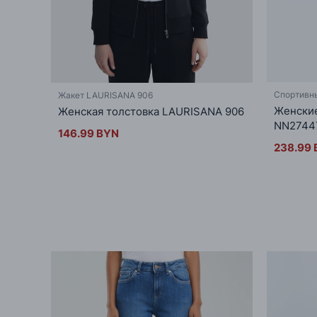
Cпортивн
Жакет LAURISANA 906
Женские
Женская толстовка LAURISANA 906
NN27447
146.99 BYN
238.99