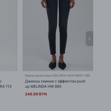
Брюки джинсовые MELINDA HIGH WAIST 895
Брюки 
о
Джинсы скинни с эффектом push
Женс
RA 113
up MELINDA HW 895
посад
248.99 BYN
258.