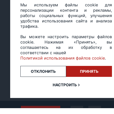
Настройка политики
персональных
Мы используем файлы cookie для
cookie
данных
персонализации контента и рекламы,
работы социальных функций, улучшения
удобства использования сайта и анализа
трафика.
ООО «БИГ СТАР», УНП 490986593
Вы можете настроить параметры файлов
Юридический адрес: 220035, Республика Беларусь, г.М
cookie. Нажимая «Принять», вы
ул.Тимирязева 65Б, оф.1107Б
соглашаетесь на их обработку в
Свидетельство о государственной регистрации: №490
соответствии с нашей
14.03.2017.
Политикой использования файлов cookie
.
Регистрация в Торговом реестре: №494648 от 22.10.20
Заказы, оформленные в рабочий день после 18:00, а т
или праздники, обрабатываются на следующий рабочий
ОТКЛОНИТЬ
ПРИНЯТЬ
Оценка 4,4
★★★★★
на основе
13 отзывов.
НАСТРОИТЬ