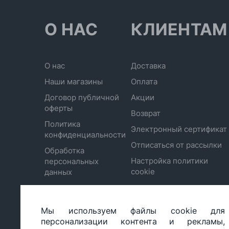
О НАС
КЛИЕНТАМ
О нас
Доставка
Наши магазины
Оплата
Договор публичной
Акции
оферты
Возврат
Политика
Электронный сертификат
конфиденциальности
Отписаться от рассылки
Обработка
Настройка политики
персональных
cookie
данных
Мы используем файлы cookie для
ООО «БИГ СТАР», УНП 490986593
персонализации контента и рекламы,