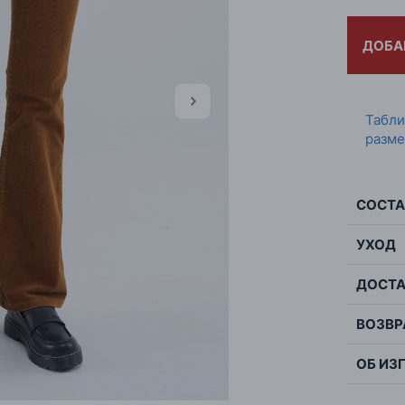
ДОБА
Табл
разме
СОСТА
УХОД
Сос
ДОСТА
Мак
Цве
дели
Стр
ВОЗВР
бар
Пол
глаж
ОБ ИЗ
Кол
ВАЖ
Това
прод
Узор
пок