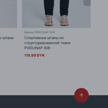
Брюки PIXELINAP 906
Брюки 
е штаны
Спортивные штаны из
Клас
структурированной ткани
брюки
PIXELINAP 906
205.
119.99 BYN