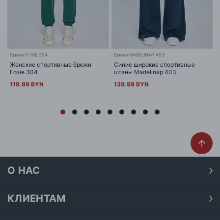
Брюки FOXIE 304
Брюки MADELINAP 403
Женские спортивные брюки
Синие широкие спортивные
Foxie 304
штаны Madelinap 403
119.99 BYN
139.99 BYN
О НАС
О нас
Наши магазины
КЛИЕНТАМ
Доставка
Договор публичной оферты