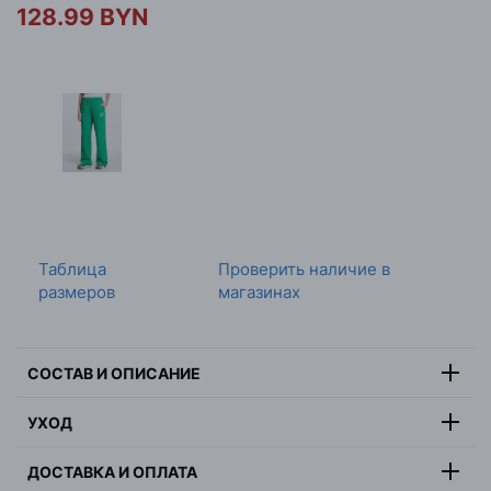
128.99 BYN
Таблица
Проверить наличие в
размеров
магазинах
СОСТАВ И ОПИСАНИЕ
80% органический хлопок, 20%
УХОД
Состав:
полиэстер
Цвет:
черный
ДОСТАВКА И ОПЛАТА
Страна:
Бангладеш