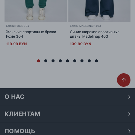
Брюки FOXIE 304
Брюки MADELINAP 403
Женские спортивные брюки
Синие широкие спортивные
Foxie 304
штаны Madelinap 403
119.99 BYN
139.99 BYN
О НАС
О нас
Наши магазины
КЛИЕНТАМ
Доставка
Договор публичной оферты
Оплата
ПОМОЩЬ
Политика конфиденциальности