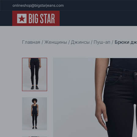
onlineshop@bigstarjeans.com
Главная
Женщины
Джинсы
Пуш-ап
Брюки дж