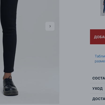
ДОБА
Табл
разме
СОСТА
УХОД
Сос
ДОСТА
Мак
Цве