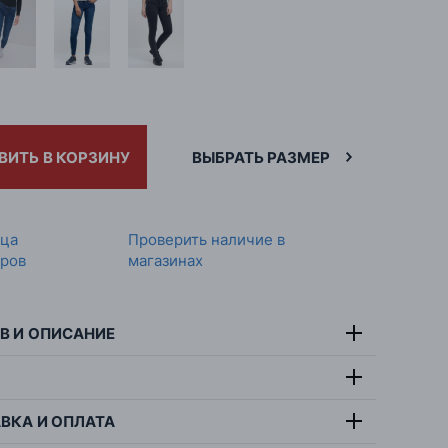
ВИТЬ В КОРЗИНУ
ВЫБРАТЬ РАЗМЕР
ица
Проверить наличие в
ров
магазинах
В И ОПИСАНИЕ
92% хлопок, 6%
тав:
полиэстер, 2% эластан
ВКА И ОПЛАТА
симальная температура стирки 30 градусов,
т:
черный