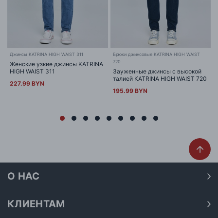
Джинсы KATRINA HIGH WAIST 311
Брюки джинсовые KATRINA HIGH WAIST
720
Женские узкие джинсы KATRINA
HIGH WAIST 311
Зауженные джинсы с высокой
талией KATRINA HIGH WAIST 720
227.99 BYN
195.99 BYN
О НАС
О нас
Наши магазины
КЛИЕНТАМ
Доставка
Договор публичной оферты