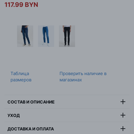
117.99 BYN
Таблица
Проверить наличие в
размеров
магазинах
СОСТАВ И ОПИСАНИЕ
92% хлопок, 6% полиэстер, 2%
УХОД
Состав:
эластан
Максимальная температура стирки 30 градусов,
Цвет:
черный
ДОСТАВКА И ОПЛАТА
деликатная стирка, не отбеливать, не сушить в
Страна:
Египет