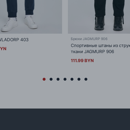
Брюки JAGMURP 906
WLADORP 403
Спортивные штаны из стру
BYN
ткани JAGMURP 906
111.99 BYN