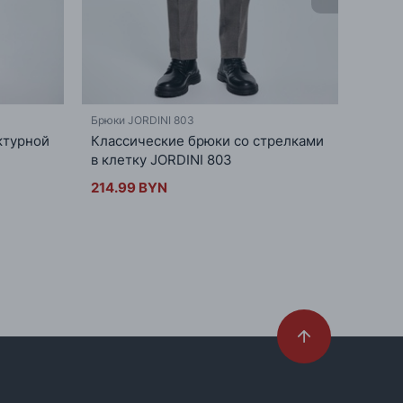
Брюки JORDINI 803
Брюки 
ктурной
Классические брюки со стрелками
Мужск
в клетку JORDINI 803
накла
214.99 BYN
179.