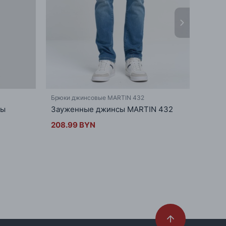
Брюки джинсовые MARTIN 432
Брюки
сы
Зауженные джинсы MARTIN 432
Мужс
низк
208.99 BYN
223.