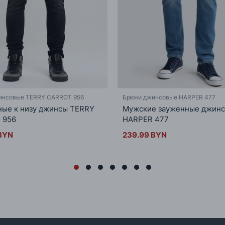
инсовые TERRY CARROT 956
Брюки джинсовые HARPER 477
ые к низу джинсы TERRY
Мужские зауженные джин
 956
HARPER 477
BYN
239.99 BYN