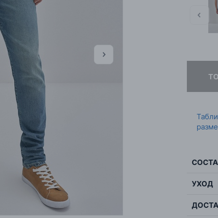
Т
Табл
разме
СОСТА
УХОД
Сос
Цве
ДОСТА
Мак
Стр