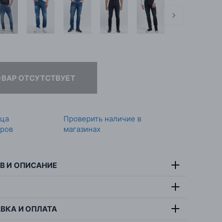
ОВАР ОТСУТСТВУЕТ
ица
Проверить наличие в
ров
магазинах
В И ОПИСАНИЕ
тав:
99% хлопок, 1% эластан
т:
синий
ВКА И ОПЛАТА
симальная температура стирки 30 градусов,
ана:
Индия