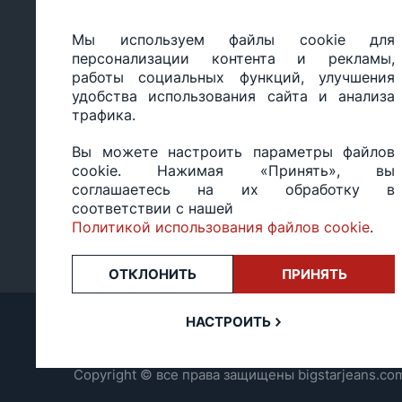
Мы используем файлы cookie для
ООО «БИГ СТАР», УНП 490986593
персонализации контента и рекламы,
Юридический адрес: 220035, Республика Беларусь, г.М
работы социальных функций, улучшения
ул.Тимирязева 65Б, оф.1107Б
удобства использования сайта и анализа
Свидетельство о государственной регистрации: №490
трафика.
14.03.2017.
Регистрация в Торговом реестре: №494648 от 22.10.20
Вы можете настроить параметры файлов
Заказы, оформленные в рабочий день после 18:00, а т
cookie. Нажимая «Принять», вы
или праздники, обрабатываются на следующий рабочий
соглашаетесь на их обработку в
Оценка 4,4
★★★★★
на основе
13 отзывов.
соответствии с нашей
Политикой использования файлов cookie
.
ОТКЛОНИТЬ
ПРИНЯТЬ
НАСТРОИТЬ
Copyright © все права защищены bigstarjeans.co