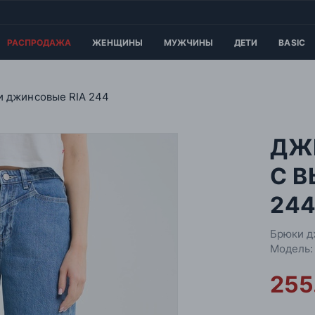
РАСПРОДАЖА
ЖЕНЩИНЫ
МУЖЧИНЫ
ДЕТИ
BASIC
 джинсовые RIA 244
ДЖ
С В
24
Брюки д
Модель:
255