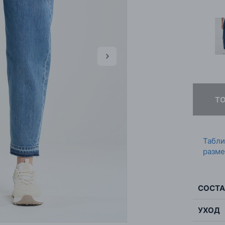
Т
Табл
разме
СОСТА
УХОД
Сос