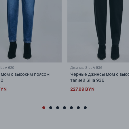
ILLA 620
Джинсы SILLA 936
мом с высоким поясом
Черные джинсы мом с выс
20
талией Silla 936
BYN
227.99 BYN