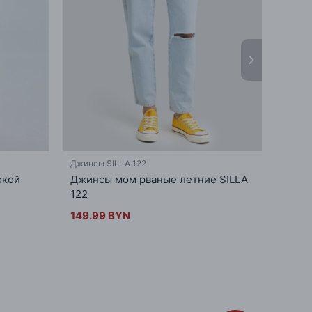
Джинсы SILLA 122
Брюки
окой
Джинсы мом рваные летние SILLA
Зауж
122
MAGG
149.99 BYN
243.