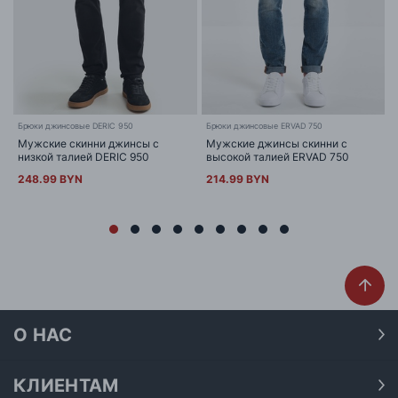
Брюки джинсовые DERIC 950
Брюки джинсовые ERVAD 750
Мужские скинни джинсы с
Мужские джинсы скинни с
низкой талией DERIC 950
высокой талией ERVAD 750
248.99 BYN
214.99 BYN
О НАС
О нас
Наши магазины
КЛИЕНТАМ