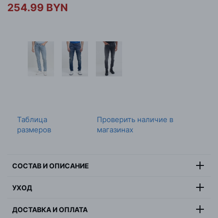
254.99 BYN
Таблица
Проверить наличие в
размеров
магазинах
СОСТАВ И ОПИСАНИЕ
Состав:
98% хлопок, 2% эластан
УХОД
Цвет:
синий
Максимальная температура стирки 30 градусов,
Страна:
Бангладеш
ДОСТАВКА И ОПЛАТА
деликатная стирка, не отбеливать, не сушить в
Пол:
мужчина