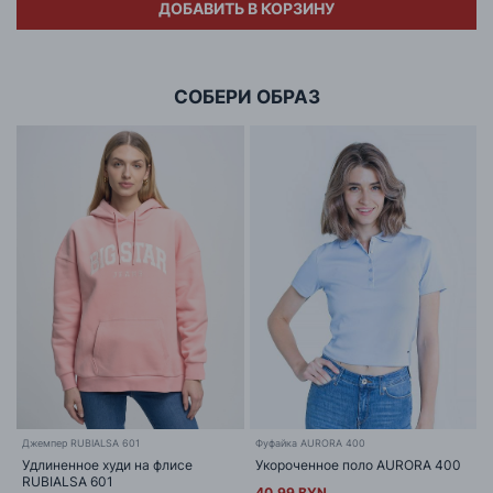
ДОБАВИТЬ В КОРЗИНУ
Адрес
ООО «БИГ СТАР»
г. Минск, ул.Тимирязева 65Б,оф.1107Б
СОБЕРИ ОБРАЗ
Джемпер RUBIALSA 601
Фуфайка AURORA 400
Удлиненное худи на флисе
Укороченное поло AURORA 400
RUBIALSA 601
40.99 BYN