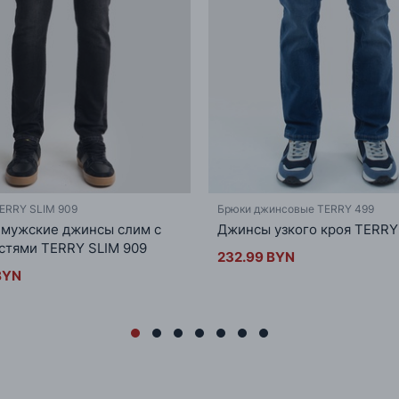
ERRY SLIM 909
Брюки джинсовые TERRY 499
мужские джинсы слим с
Джинсы узкого кроя TERRY
стями TERRY SLIM 909
232.99 BYN
BYN