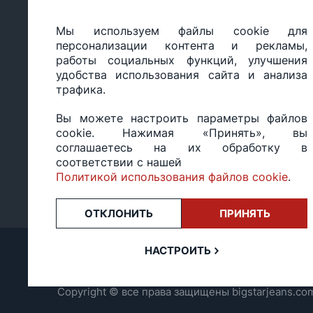
Мы используем файлы cookie для
ООО «БИГ СТАР», УНП 490986593
персонализации контента и рекламы,
Юридический адрес: 220035, Республика Беларусь, г.М
работы социальных функций, улучшения
ул.Тимирязева 65Б, оф.1107Б
удобства использования сайта и анализа
Свидетельство о государственной регистрации: №490
трафика.
14.03.2017.
Регистрация в Торговом реестре: №494648 от 22.10.20
Вы можете настроить параметры файлов
Заказы, оформленные в рабочий день после 18:00, а т
cookie. Нажимая «Принять», вы
или праздники, обрабатываются на следующий рабочий
соглашаетесь на их обработку в
Оценка 4,4
★★★★★
на основе
13 отзывов.
соответствии с нашей
Политикой использования файлов cookie
.
ОТКЛОНИТЬ
ПРИНЯТЬ
НАСТРОИТЬ
Copyright © все права защищены bigstarjeans.co