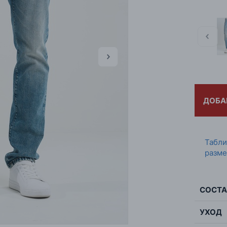
ДОБА
Табл
разме
СОСТА
УХОД
Сос