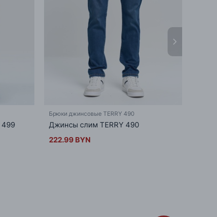
Брюки джинсовые TERRY 490
Брюки
 499
Джинсы слим TERRY 490
Зауж
222.99 BYN
208.