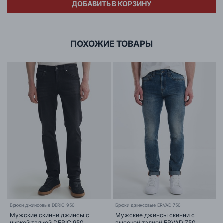
ДОБАВИТЬ В КОРЗИНУ
Адрес
ООО «БИГ СТАР»
г. Минск, ул.Тимирязева 65Б,оф.1107Б
ПОХОЖИЕ ТОВАРЫ
Брюки джинсовые DERIC 950
Брюки джинсовые ERVAD 750
Мужские скинни джинсы с
Мужские джинсы скинни с
низкой талией DERIC 950
высокой талией ERVAD 750