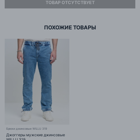
ТОВАР ОТСУТСТВУЕТ
Адрес
ООО «БИГ СТАР»
г. Минск, ул.Тимирязева 65Б,оф.1107Б
ПОХОЖИЕ ТОВАРЫ
Брюки джинсовые WILLU 319
Джоггеры мужские джинсовые
WILLU 319