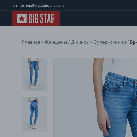
onlineshop@bigstarjeans.com
Главная
Женщины
Джинсы
Супер-скинни
Бр