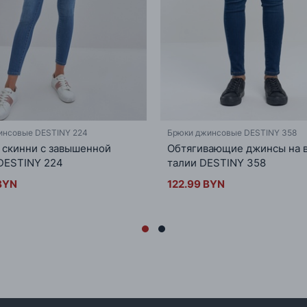
инсовые DESTINY 224
Брюки джинсовые DESTINY 358
скинни с завышенной
Обтягивающие джинсы на 
DESTINY 224
талии DESTINY 358
BYN
122.99 BYN