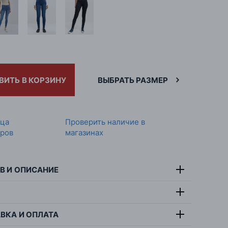
ВИТЬ В КОРЗИНУ
ВЫБРАТЬ РАЗМЕР
ица
Проверить наличие в
ров
магазинах
В И ОПИСАНИЕ
60% хлопок, 26% модал,
тав:
12% полиэстер, 2%
ВКА И ОПЛАТА
симальная температура стирки 30 градусов,
эластан