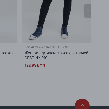
Брюки джинсовые DESTINY 910
Брюки
высокой
Женские джинсы с высокой талией
Супе
DESTINY 910
234
122.99 BYN
151.9