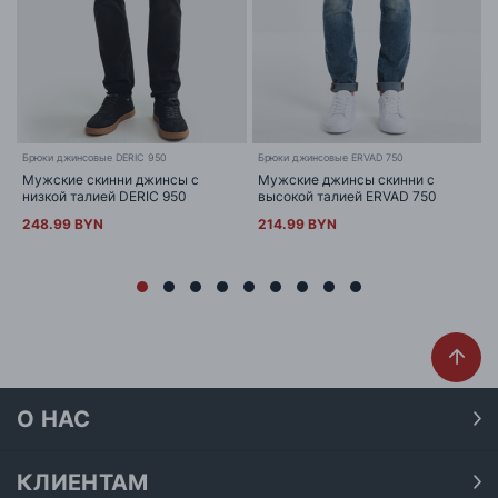
Брюки джинсовые DERIC 950
Брюки джинсовые ERVAD 750
Мужские скинни джинсы с
Мужские джинсы скинни с
низкой талией DERIC 950
высокой талией ERVAD 750
248.99 BYN
214.99 BYN
О НАС
О нас
Наши магазины
КЛИЕНТАМ