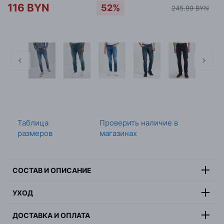
116 BYN
52%
245.99 BYN
Таблица
Проверить наличие в
размеров
магазинах
СОСТАВ И ОПИСАНИЕ
91% хлопок, 7%
УХОД
Состав:
эластомультиэстер, 2% эластан
Максимальная температура стирки 30 градусов,
Цвет:
темно-синий
ДОСТАВКА И ОПЛАТА
деликатная стирка, не отбеливать, не сушить в
Страна:
Египет