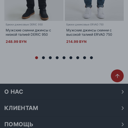
Брюки джинсовые DERIC 950
Брюки джинсовые ERVAD 750
Мужские скинни джинсы с
Мужские джинсы скинни с
низкой талией DERIC 950
высокой талией ERVAD 750
248.99 BYN
214.99 BYN
О НАС
О нас
Наши магазины
КЛИЕНТАМ
Доставка
Договор публичной оферты
Оплата
ПОМОЩЬ
Политика конфиденциальности