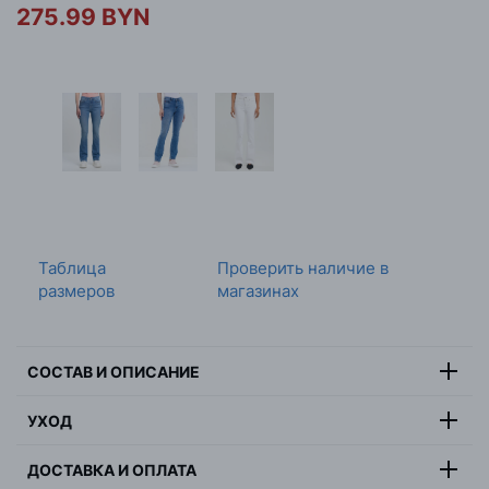
275.99 BYN
Таблица
Проверить наличие в
размеров
магазинах
СОСТАВ И ОПИСАНИЕ
51% хлопок, 36% вискоза, 11%
УХОД
Состав:
полиэстер, 2% эластан
Максимальная температура стирки 30 градусов,
Цвет:
синий
ДОСТАВКА И ОПЛАТА
деликатная стирка, не отбеливать, не сушить в
Страна:
Турция