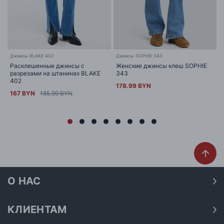
Джинсы BLAKE 402
Джинсы SOPHIE 343
Расклешенные джинсы с
Женские джинсы клеш SOPHIE
разрезами на штанинах BLAKE
343
402
178.99 BYN
167 BYN
185.99 BYN
О НАС
О нас
Наши магазины
КЛИЕНТАМ
Доставка
Договор публичной оферты