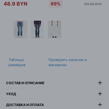
48.9 BYN
69%
162.99 BYN
Таблица
Проверить наличие в
размеров
магазинах
СОСТАВ И ОПИСАНИЕ
92% хлопок, 4% полиэстер, 4%
УХОД
Состав:
эластан
Максимальная температура стирки 30 градусов,
Цвет:
синий
ДОСТАВКА И ОПЛАТА
деликатная стирка, не отбеливать, не сушить в
Страна:
Марокко