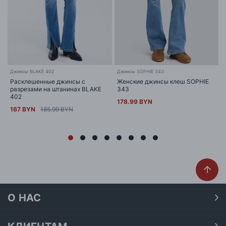
Джинсы BLAKE 402
Джинсы SOPHIE 343
Расклешенные джинсы с
Женские джинсы клеш SOPHIE
разрезами на штанинах BLAKE
343
402
178.99 BYN
167 BYN
185.99 BYN
О НАС
О нас
Наши магазины