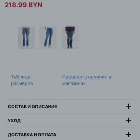
218.99 BYN
Таблица
Проверить наличие в
размеров
магазинах
СОСТАВ И ОПИСАНИЕ
90% хлопок, 8%
УХОД
Состав:
эластомультиэстер, 2% эластан
Максимальная температура стирки 30 градусов,
Цвет:
белый
ДОСТАВКА И ОПЛАТА
деликатная стирка, не отбеливать, не сушить в
Страна:
Бангладеш