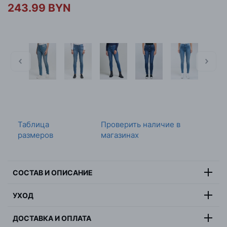
243.99 BYN
Таблица
Проверить наличие в
размеров
магазинах
СОСТАВ И ОПИСАНИЕ
91% хлопок, 7%
УХОД
Состав:
эластомультиэстер, 2% эластан
Максимальная температура стирки 30 градусов,
Цвет:
черный
ДОСТАВКА И ОПЛАТА
деликатная стирка, не отбеливать, не сушить в
Страна:
Бангладеш