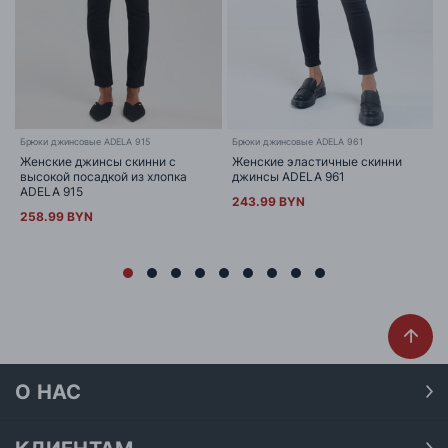
Брюки джинсовые ADELA 915
Брюки джинсовые ADELA 961
Женские джинсы скинни с
Женские эластичные скинни
высокой посадкой из хлопка
джинсы ADELA 961
ADELA 915
243.99 BYN
258.99 BYN
О НАС
О нас
Наши магазины