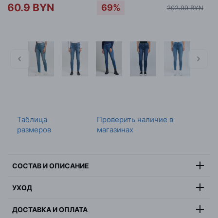
60.9 BYN
69%
202.99 BYN
Таблица
Проверить наличие в
размеров
магазинах
СОСТАВ И ОПИСАНИЕ
83,5% хлопок, 14,5% полиэстер,
УХОД
Состав:
2% эластан
Максимальная температура стирки 30 градусов, не
Цвет:
синий
ДОСТАВКА И ОПЛАТА
отбеливать, не сушить в барабанной сушилке,
Страна:
Тунис