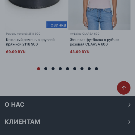
Новинка
Ремень поясной 2118 900
Фуфайка CLARSA 600
Кожаный ремень с круглой
Женская футболка в рубчик
пряжкой 2118 900
розовая CLARSA 600
69.99 BYN
43.99 BYN
О НАС
О нас
Наши магазины
КЛИЕНТАМ
Доставка
Договор публичной оферты