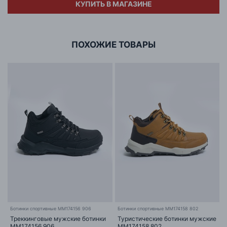
КУПИТЬ В МАГАЗИНЕ
Адрес
ООО «БИГ СТАР»
г. Минск, ул.Тимирязева 65Б,оф.1107Б
ПОХОЖИЕ ТОВАРЫ
Ботинки спортивные MM174156 906
Ботинки спортивные MM174158 802
Треккинговые мужские ботинки
Туристические ботинки мужские
MM174156 906
MM174158 802