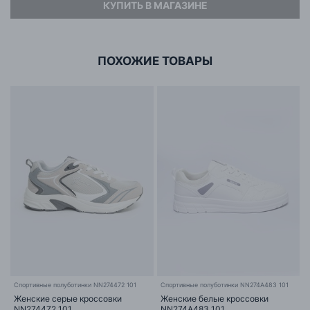
КУПИТЬ В МАГАЗИНЕ
Адрес
ООО «БИГ СТАР»
г. Минск, ул.Тимирязева 65Б,оф.1107Б
ПОХОЖИЕ ТОВАРЫ
Cпортивные полуботинки NN274472 101
Спортивные полуботинки NN274A483 101
Женские серые кроссовки
Женские белые кроссовки
NN274472 101
NN274A483 101