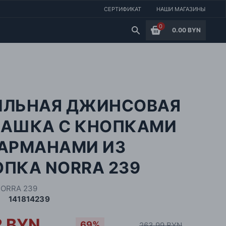
СЕРТИФИКАТ
НАШИ МАГАЗИНЫ
0
0.00 BYN
ИЛЬНАЯ ДЖИНСОВАЯ
БАШКА С КНОПКАМИ
КАРМАНАМИ ИЗ
ОПКА NORRA 239
NORRA 239
141814239
2 BYN
69%
263.99 BYN