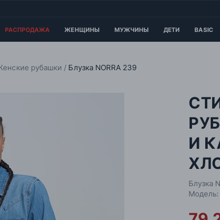
РАСПРОДАЖА
ЖЕНЩИНЫ
МУЖЧИНЫ
ДЕТИ
BASIC
Женские рубашки
Блузка NORRA 239
СТ
РУ
И 
ХЛ
Блузка 
Модель:
79.