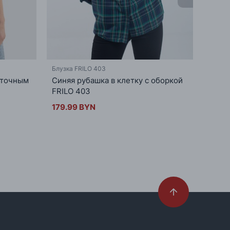
Блузка FRILO 403
Блузка
еточным
Синяя рубашка в клетку с оборкой
Красн
FRILO 403
оборк
179.99 BYN
179.