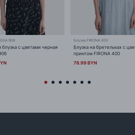
NEGA 906
Блузка FIRONA 400
 блузка с цветами черная
Блузка на бретельках с цв
906
принтом FIRONA 400
BYN
78.99 BYN