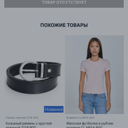
ТОВАР ОТСУТСТВУЕТ
Адрес
ООО «БИГ СТАР»
г. Минск, ул.Тимирязева 65Б,оф.1107Б
ПОХОЖИЕ ТОВАРЫ
Новинка
Ремень поясной 2118 900
Фуфайка CLARSA 600
Кожаный ремень с круглой
Женская футболка в рубчик
пряжкой 2118 900
розовая CLARSA 600