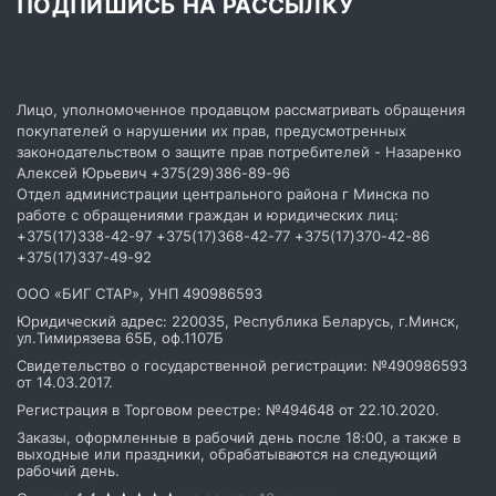
Как получить скидку на покупку
ПОДПИШИСЬ НА РАССЫЛКУ
Возврат
Подпишитесь на нашу рассылку и узнавайте первыми о
Как купить сертификат
Электронный сертификат
последних акциях.
Как выбрать джинсы
Отписаться от рассылки
Настройка политики cookie
Лицо, уполномоченное продавцом рассматривать обращения
покупателей о нарушении их прав, предусмотренных
законодательством о защите прав потребителей - Назаренко
ПОДПИСАТЬСЯ
Алексей Юрьевич
+375(29)386-89-96
Отдел администрации центрального района г Минска по
работе с обращениями граждан и юридических лиц:
+375(17)338-42-97 +375(17)368-42-77 +375(17)370-42-86
+375(17)337-49-92
ООО «БИГ СТАР», УНП 490986593
Юридический адрес: 220035, Республика Беларусь, г.Минск,
ул.Тимирязева 65Б, оф.1107Б
Свидетельство о государственной регистрации: №490986593
от 14.03.2017.
Регистрация в Торговом реестре: №494648 от 22.10.2020.
Заказы, оформленные в рабочий день после 18:00, а также в
выходные или праздники, обрабатываются на следующий
рабочий день.