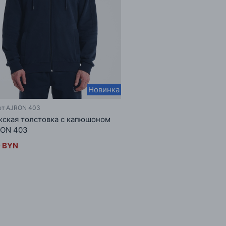
Новинка
ет AJRON 403
ская толстовка с капюшоном
ON 403
 BYN