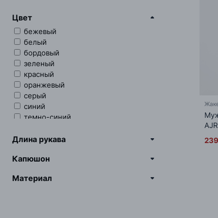
Цвет
бежевый
белый
бордовый
зеленый
красный
оранжевый
серый
Жак
синий
Муж
темно-синий
AJR
черный
Длина рукава
239
Капюшон
Материал