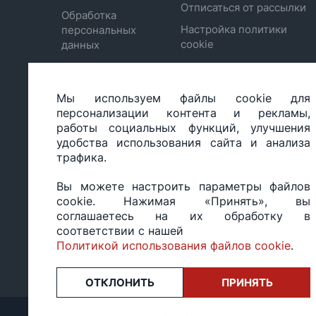
Отписаться от рассылки
Обработка
Настройка политики
персональных
cookie
данных
Мы используем файлы cookie для
ООО «БИГ СТАР», УНП 490986593
персонализации контента и рекламы,
Юридический адрес: 220035, Республика Беларусь, г.М
работы социальных функций, улучшения
ул.Тимирязева 65Б, оф.1107Б
удобства использования сайта и анализа
Свидетельство о государственной регистрации: №490
трафика.
14.03.2017.
Регистрация в Торговом реестре: №494648 от 22.10.20
Вы можете настроить параметры файлов
Заказы, оформленные в рабочий день после 18:00, а т
cookie. Нажимая «Принять», вы
или праздники, обрабатываются на следующий рабочий
соглашаетесь на их обработку в
Оценка 4,4
★★★★★
на основе
13 отзывов.
соответствии с нашей
Политикой использования файлов cookie
.
ОТКЛОНИТЬ
ПРИНЯТЬ