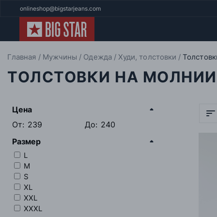
onlineshop@bigstarjeans.com
Главная
Мужчины
Одежда
Худи, толстовки
Толстовк
ТОЛСТОВКИ НА МОЛНИИ
Цена
От:
До:
Размер
L
M
S
XL
XXL
XXXL