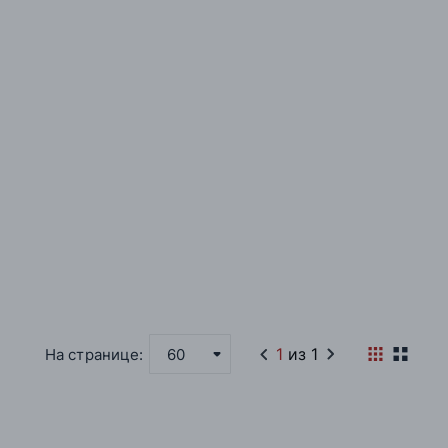
1
из 1
На странице:
60